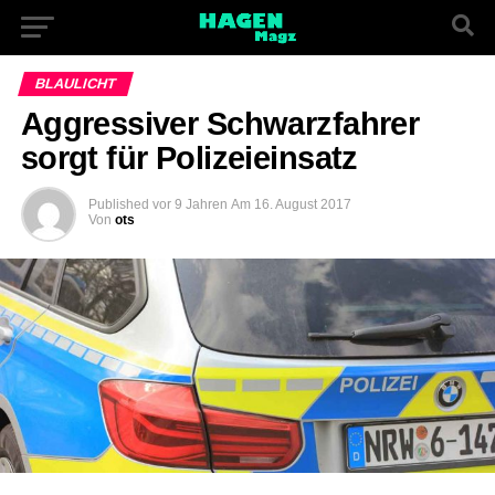
BLAULICHT
Aggressiver Schwarzfahrer
sorgt für Polizeieinsatz
Published
vor 9 Jahren
Am
16. August 2017
Von
ots