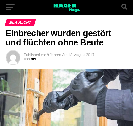
BLAULICHT
Einbrecher wurden gestört
und flüchten ohne Beute
Published
vor 9 Jahren
Am
18. August 2017
Von
ots