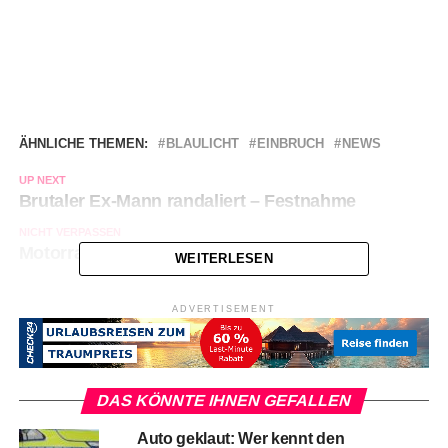
ÄHNLICHE THEMEN:
BLAULICHT
EINBRUCH
NEWS
UP NEXT
Brutaler Ex-Mann randaliert – Festnahme
NICHT VERPASSEN
Motorradfahrer bei Unfall schwer verletzt
WEITERLESEN
ADVERTISEMENT
DAS KÖNNTE IHNEN GEFALLEN
Auto geklaut: Wer kennt den