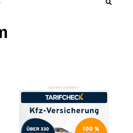
G
m
ADVERTISEMENT