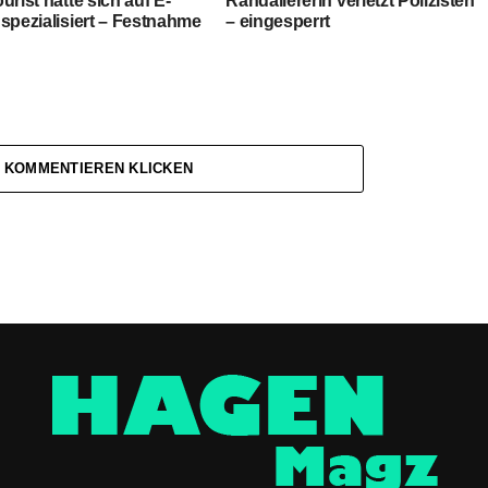
urist hatte sich auf E-
Randaliererin verletzt Polizisten
spezialisiert – Festnahme
– eingesperrt
 KOMMENTIEREN KLICKEN