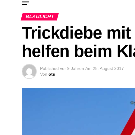
BLAULICHT
Trickdiebe mit
helfen beim K
Published
vor 9 Jahren
Am
28. August 2017
Von
ots