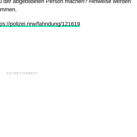
zu der abgebildeten Person machen? Hinweise werden
ommen.
tps://polizei.nrw/fahndung/121619
ADVERTISEMENT