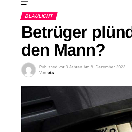
BLAULICHT
Betrüger plün
den Mann?
Published
vor 3 Jahren
Am
8. Dezember 2023
Von
ots