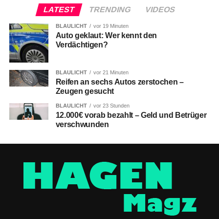
LATEST
TRENDING
VIDEOS
BLAULICHT
vor 19 Minuten
Auto geklaut: Wer kennt den
Verdächtigen?
BLAULICHT
vor 21 Minuten
Reifen an sechs Autos zerstochen –
Zeugen gesucht
BLAULICHT
vor 23 Stunden
12.000€ vorab bezahlt – Geld und Betrüger
verschwunden