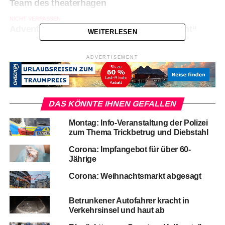
Team des theaterhagen
NICHT VERPASSEN
Adventskonzert „Alpenländische Weihnacht“
WEITERLESEN
ADVERTISEMENT
DAS KÖNNTE IHNEN GEFALLEN
Montag: Info-Veranstaltung der Polizei
zum Thema Trickbetrug und Diebstahl
Corona: Impfangebot für über 60-
Jährige
Corona: Weihnachtsmarkt abgesagt
Betrunkener Autofahrer kracht in
Verkehrsinsel und haut ab