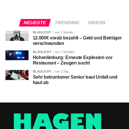
NEUESTE
TRENDING
VIDEOS
BLAULICHT
vor 1 Stunde
12.000€ vorab bezahlt – Geld und Betrüger
verschwunden
BLAULICHT
vor 2 Stunden
Hohenlimburg: Erneute Explosion vor
Restaurant – Zeugen sucht
BLAULICHT
vor 1 Tag
Sehr betrunkener Senior baut Unfall und
haut ab