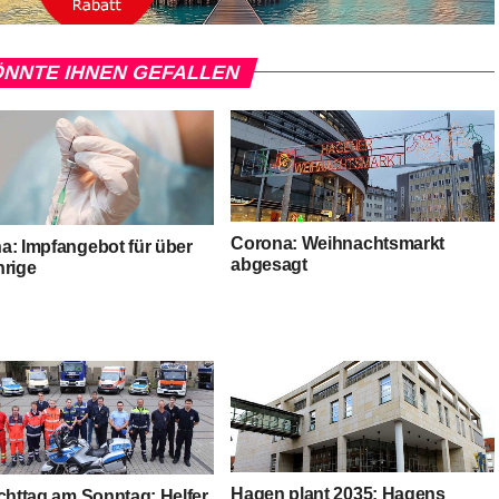
NNTE IHNEN GEFALLEN
Corona: Weihnachtsmarkt
a: Impfangebot für über
abgesagt
hrige
Hagen plant 2035: Hagens
ichttag am Sonntag: Helfer