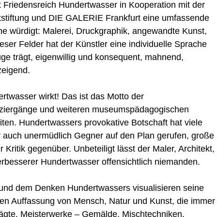
riedensreich Hundertwasser in Kooperation mit der
stiftung und DIE GALERIE Frankfurt eine umfassende
iche würdigt: Malerei, Druckgraphik, angewandte Kunst,
eser Felder hat der Künstler eine individuelle Sprache
ge trägt, eigenwillig und konsequent, mahnend,
zeigend.
ertwasser wirkt! Das ist das Motto der
aziergänge und weiteren museumspädagogischen
iten. Hundertwassers provokative Botschaft hat viele
r auch unermüdlich Gegner auf den Plan gerufen, große
Kritik gegenüber. Unbeteiligt lässt der Maler, Architekt,
erbesserer Hundertwasser offensichtlich niemanden.
 und dem Denken Hundertwassers visualisieren seine
hen Auffassung von Mensch, Natur und Kunst, die immer
rägte. Meisterwerke – Gemälde, Mischtechniken,