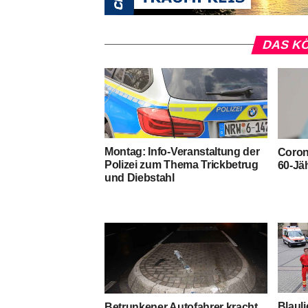
DAS KÖ
Montag: Info-Veranstaltung der
Coron
Polizei zum Thema Trickbetrug
60-Jä
und Diebstahl
Blaul
Betrunkener Autofahrer kracht