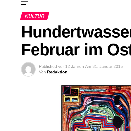
KULTUR
Hundertwasser
Februar im O
Published
vor 12 Jahren
Am
31. Januar 2015
Von
Redaktion