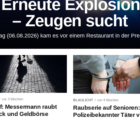
Erneute Explosion
– Zeugen sucht
ag (06.08.2026) kam es vor einem Restaurant in der Prei
vor 3 Wochen
BLAULICHT
vor 4 Wochen
: Messermann raubt
Raubserie auf Senioren:
ck und Geldbörse
Polizeibekannter Täter v