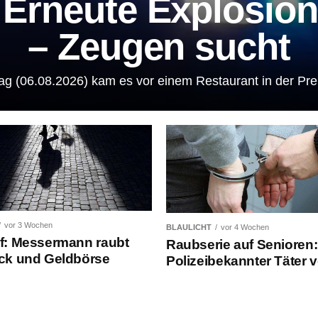
Erneute Explosion
– Zeugen sucht
ag (06.08.2026) kam es vor einem Restaurant in der Prei
vor 3 Wochen
BLAULICHT
vor 4 Wochen
: Messermann raubt
Raubserie auf Senioren:
ck und Geldbörse
Polizeibekannter Täter v